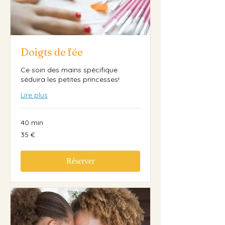
Doigts de fée
Ce soin des mains spécifique
séduira les petites princesses!
Lire plus
40 min
35
35 €
euros
Réserver