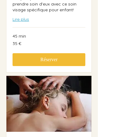
prendre soin d'eux avec ce soin
visage spécifique pour enfant!
Lire plus
45 min
35
35 €
euros
Réserver