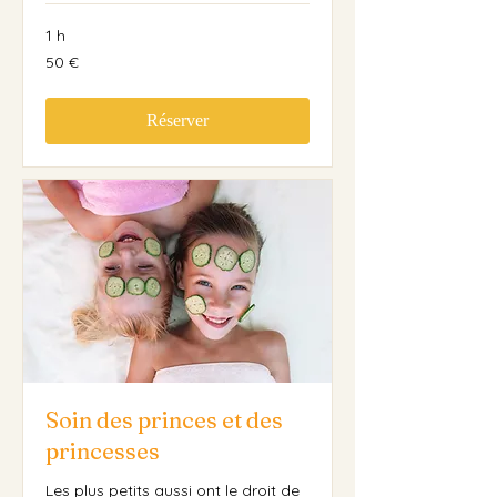
1 h
50
50 €
euros
Réserver
Soin des princes et des
princesses
Les plus petits aussi ont le droit de