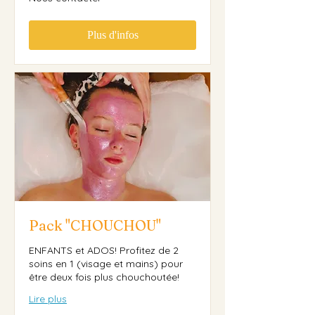
contacter
Plus d'infos
Pack "CHOUCHOU"
ENFANTS et ADOS! Profitez de 2
soins en 1 (visage et mains) pour
être deux fois plus chouchoutée!
Lire plus