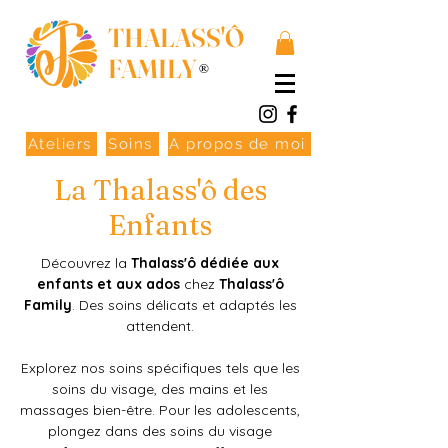
THALASS'Ô
FAMILY
®
Ateliers
Soins
A propos de moi
La Thalass'ô des
Enfants
Découvrez la
Thalass'ô dédiée aux
enfants
et aux ados
chez
Thalass'ô
Family
. Des soins délicats et adaptés les
attendent.
Explorez nos soins spécifiques tels que les
soins du visage, des mains et les
massages bien-être. Pour les adolescents,
plongez dans des soins du visage