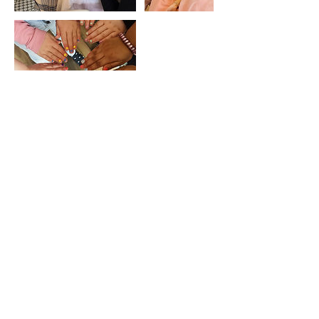
Politique d'annulation
Pour annuler ou reprogrammer, merci de
m'avertir 24 heures à l'avance.
Coordonnées
5 Bis Rue de la Hêtraie, Terres-de-Caux,