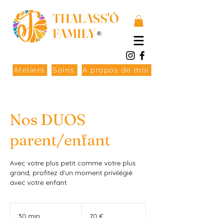
THALASS'Ô
FAMILY
®
Ateliers
Soins
A propos de moi
Nos DUOS
parent/enfant
Avec votre plus petit comme votre plus
grand, profitez d'un moment privilégié
avec votre enfant
70
euros
30 min
3
70 €