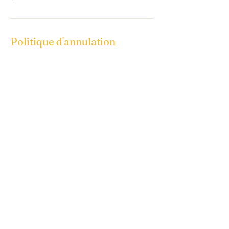
Politique d'annulation
Pour annuler ou reprogrammer, merci de
m'avertir 24 heures à l'avance.
Coordonnées
5 Bis Rue de la Hêtraie, Terres-de-Caux,
France
Accompagnante à la parentalité
& Massothérapeute