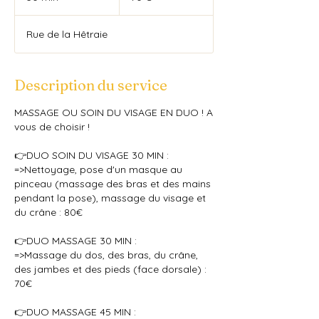
0
m
Rue de la Hêtraie
i
n
Description du service
MASSAGE OU SOIN DU VISAGE EN DUO ! A
vous de choisir !
👉DUO SOIN DU VISAGE 30 MIN :
=>Nettoyage, pose d'un masque au
pinceau (massage des bras et des mains
pendant la pose), massage du visage et
du crâne : 80€
👉DUO MASSAGE 30 MIN :
=>Massage du dos, des bras, du crâne,
des jambes et des pieds (face dorsale) :
70€
👉DUO MASSAGE 45 MIN :