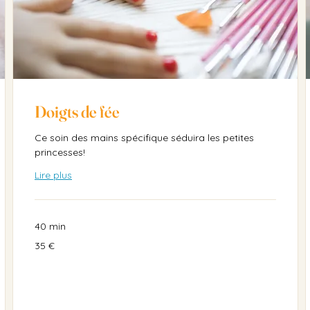
Doigts de fée
Ce soin des mains spécifique séduira les petites
princesses!
Lire plus
40 min
35
35 €
euros