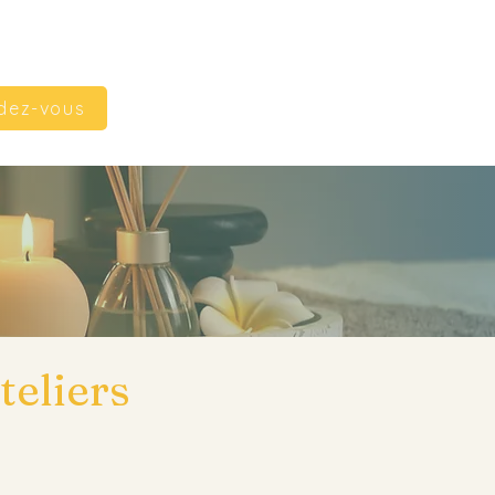
dez-vous
teliers