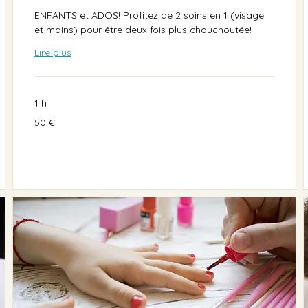
ENFANTS et ADOS! Profitez de 2 soins en 1 (visage
et mains) pour être deux fois plus chouchoutée!
Lire plus
1 h
50
50 €
euros