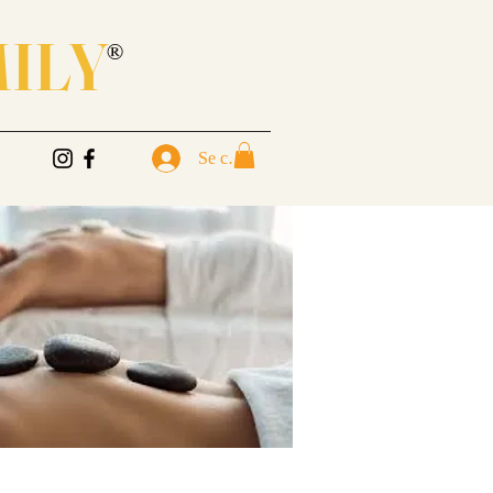
MILY
®
Se connecter