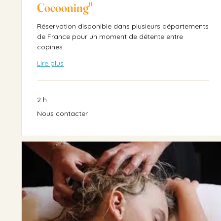
Cocooning"
Réservation disponible dans plusieurs départements
de France pour un moment de détente entre
copines
Lire plus
2 h
Nous
Nous contacter
contacter