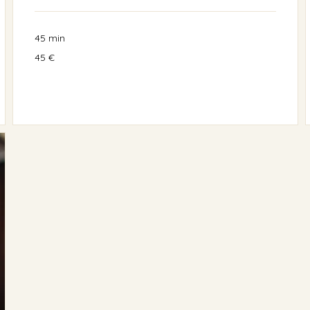
45 min
45
45 €
euros