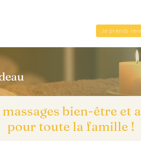
Je prends ren
adeau
 massages bien-être et a
pour toute la famille !