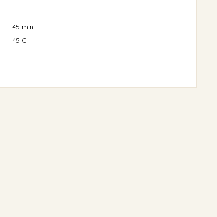
45 min
45
45 €
euros