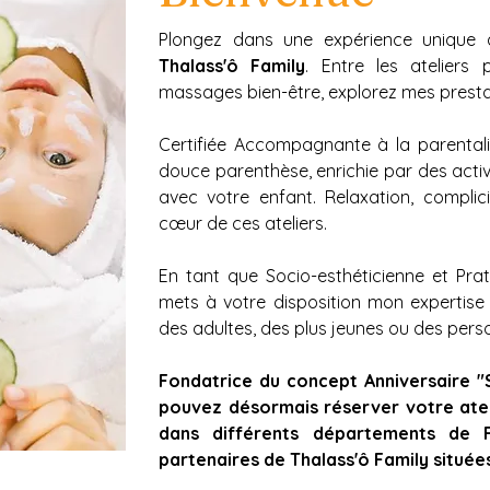
Plongez dans une expérience unique a
Thalass'ô Family
. Entre les ateliers 
massages bien-être, explorez mes prestat
Certifiée Accompagnante à la parentali
douce parenthèse, enrichie par des activit
avec votre enfant. Relaxation, complic
cœur de ces ateliers.
En tant que Socio-esthéticienne et Pra
mets à votre disposition mon expertise p
des adultes, des plus jeunes ou des perso
Fondatrice du concept Anniversaire "
pouvez désormais réserver votre atel
dans différents départements de F
partenaires de Thalass'ô Family située