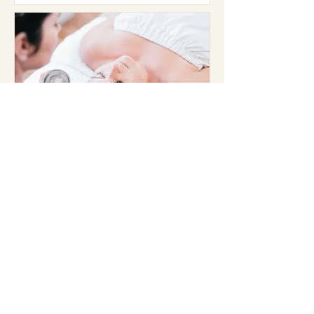
Soin du visage femme
enceinte
Le soin du visage pour femme
enceinte est une expérience
empreinte de tendresse et de
délicatesse.
Lire plus
1 h