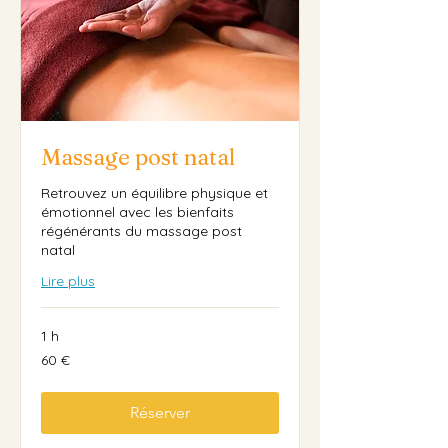
Massage post natal
Retrouvez un équilibre physique et
émotionnel avec les bienfaits
régénérants du massage post
natal
Lire plus
1 h
60
60 €
euros
Réserver