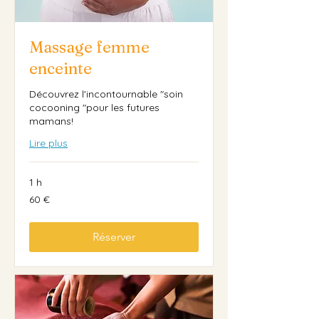
Massage femme
enceinte
Découvrez l'incontournable "soin
cocooning "pour les futures
mamans!
Lire plus
1 h
60
60 €
euros
Réserver