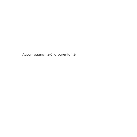
Accompagnante à la parentalité
& Massothérapeute
Ateliers, soins et massages
pour toute la famille !
Ouvert uniquement sur rendez-vous
du Lundi au Samedi
de 10
h00 à 18h00.
5bis rue de la Hétraie