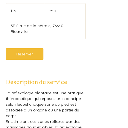
25
euros
1 h
1
25 €
5BIS rue de la hêtraie, 76640
Ricarville
Réserver
Description du service
La réflexologie plantaire est une pratique
thérapeutique qui repose sur le principe
selon lequel chaque zone du pied est
associée à un organe ou une partie du
corps.
En stimulant ces zones réflexes par des
massages doux et ciblés, la réflexologie