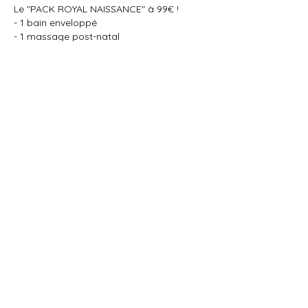
Le "PACK ROYAL NAISSANCE" à 99€ !
- 1 bain enveloppé
- 1 massage post-natal
*Me contacter pour tout ateliers offerts en
carte cadeau
Politique d'annulation
Pour annuler ou reprogrammer, merci de
m'avertir 24 heures à l'avance.
Coordonnées
5 Bis Rue de la Hêtraie, Terres-de-Caux,
France