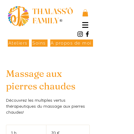
THALASS'Ô
FAMILY
®
Ateliers
Soins
A propos de moi
Massage aux
pierres chaudes
Découvrez les multiples vertus
thérapeutiques du massage aux pierres
chaudes!
70
euros
1 h
1
70 €