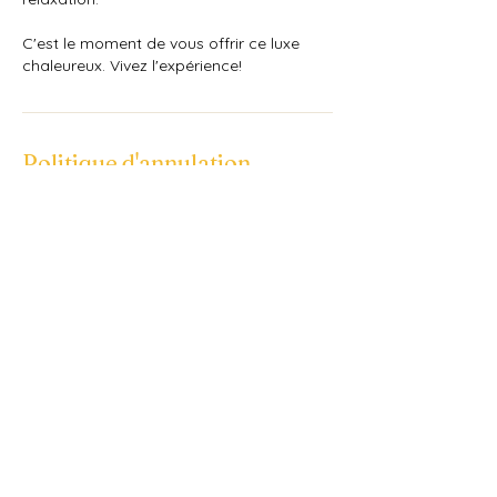
C'est le moment de vous offrir ce luxe
chaleureux. Vivez l'expérience!
Politique d'annulation
Pour annuler ou reprogrammer, merci de
m'avertir 24 heures à l'avance.
Coordonnées
5 Bis Rue de la Hêtraie, Terres-de-Caux,
France