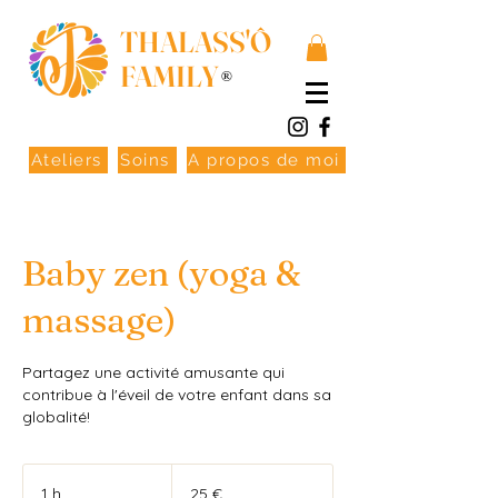
THALASS'Ô
FAMILY
®
Ateliers
Soins
A propos de moi
Baby zen (yoga &
massage)
Partagez une activité amusante qui
contribue à l'éveil de votre enfant dans sa
globalité!
25
euros
1 h
1
25 €