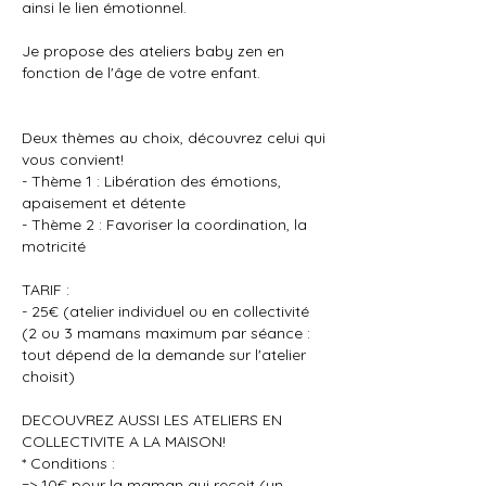
ainsi le lien émotionnel.
Je propose des ateliers baby zen en
fonction de l'âge de votre enfant.
Deux thèmes au choix, découvrez celui qui
vous convient!
- Thème 1 : Libération des émotions,
apaisement et détente
- Thème 2 : Favoriser la coordination, la
motricité
TARIF :
- 25€ (atelier individuel ou en collectivité
(2 ou 3 mamans maximum par séance :
tout dépend de la demande sur l'atelier
choisit)
DECOUVREZ AUSSI LES ATELIERS EN
COLLECTIVITE A LA MAISON!
* Conditions :
=> 10€ pour la maman qui reçoit (un