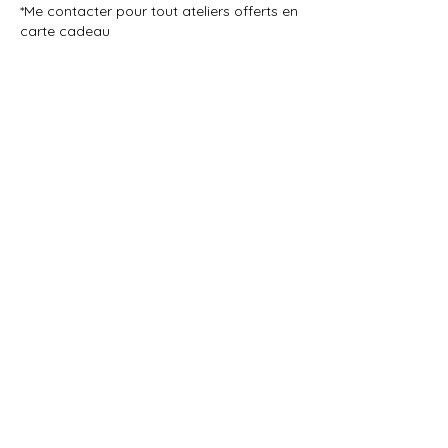
*Me contacter pour tout ateliers offerts en
carte cadeau
Politique d'annulation
Pour annuler ou reprogrammer, merci de
m'avertir 24 heures à l'avance.
Coordonnées
5 Bis Rue de la Hêtraie, Terres-de-Caux,
France