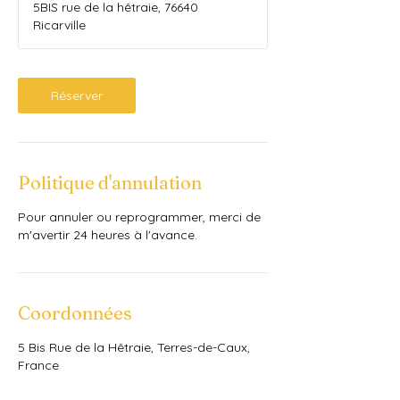
5BIS rue de la hêtraie, 76640
m
Ricarville
i
n
Réserver
Politique d'annulation
Pour annuler ou reprogrammer, merci de
m'avertir 24 heures à l'avance.
Coordonnées
5 Bis Rue de la Hêtraie, Terres-de-Caux,
France