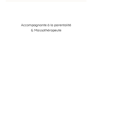
Accompagnante à la parentalité
& Massothérapeute
Ateliers, soins et massages
pour toute la famille !
Ouvert uniquement sur rendez-vous
du Lundi au Samedi
de 10
h00 à 18h00.
5bis rue de la Hétraie
76640 Ricarville
thalasso.family@outlook.fr
06 82 96 77 02