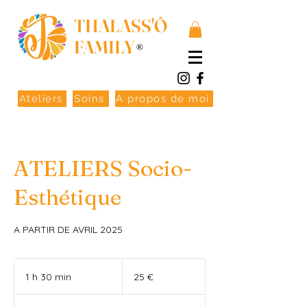
THALASS'Ô
FAMILY
®
Ateliers
Soins
A propos de moi
ATELIERS Socio-
Esthétique
A PARTIR DE AVRIL 2025
25
euros
1 h 30 min
1
25 €
3
0